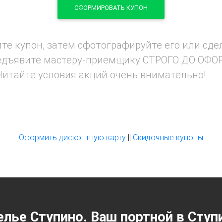
СФОРМИРОВАТЬ КУПОН
те купон, затем сфотографируйте его или сде
предъявите мастеру-приемщику СТРОГО ДО ОФО
 Читайте условия акций очень внимательно!
Оформить дисконтную карту
||
Скидочные купоны
елье Ступино. Ваш портной в Ступ